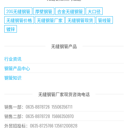
20G无缝钢管
厚壁钢管
合金无缝钢管
大口径
无缝钢管价格
无缝钢管厂家
无缝钢管现货
管线管
镀锌
无缝钢管产品
行业资讯
钢管产品中心
钢管知识
无缝钢管厂家现货咨询电话
销售一部：0635-8878726 15506356711
销售二部：0635-8878728 15666350970
外贸招投标：0635-8725766 13561200828