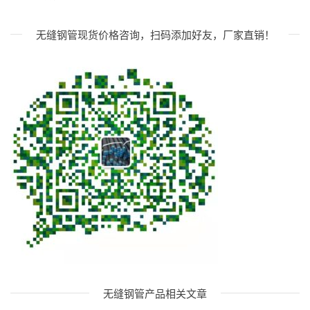
无缝钢管现货价格咨询，扫码添加好友，厂家直销！
无缝钢管产品相关文章