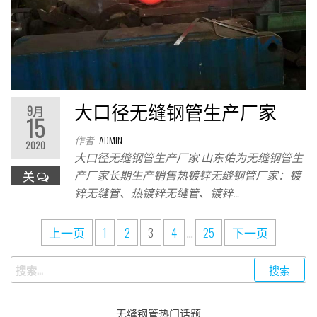
大口径无缝钢管生产厂家
9月
15
作者
ADMIN
2020
大口径无缝钢管生产厂家 山东佑为无缝钢管生
产厂家长期生产销售热镀锌无缝钢管厂家：镀
关
锌无缝管、热镀锌无缝管、镀锌…
上一页
1
2
3
4
…
25
下一页
文章导航
搜索：
无缝钢管热门话题