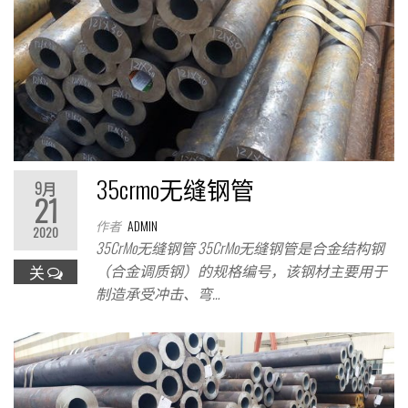
35crmo无缝钢管
9月
21
作者
ADMIN
2020
35CrMo无缝钢管 35CrMo无缝钢管是合金结构钢
（合金调质钢）的规格编号，该钢材主要用于
关
制造承受冲击、弯…