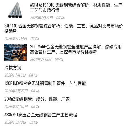
ASTM A519 1010 无缝钢管综合解析：材质性能、生产
工艺与市场行情
2026年7月21日
Off
SAE4140 合金无缝钢管综合解析：性能、工艺、竞品对比与市场价
格趋势
2026年7月14日
Off
20CrMnTiH合金无缝钢管全维度产品详解：渗碳专用
高强管材生产、质控与市场价格参考
2026年7月8日
Off
冷拔方钢
2026年7月6日
Off
12CR1MOVG合金无缝钢管制作管件工艺与性能
2026年6月22日
Off
20Mn2无缝钢管：成分、性能、厂家
2026年6月10日
Off
A335 P91高压合金无缝钢管生产工艺流程
2026年6月3日
Off