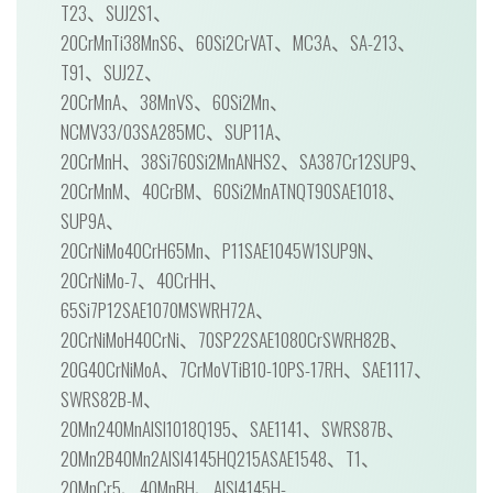
T23、SUJ2S1、
20CrMnTi38MnS6、60Si2CrVAT、MC3A、SA-213、
T91、SUJ2Z、
20CrMnA、38MnVS、60Si2Mn、
NCMV33/03SA285MC、SUP11A、
20CrMnH、38Si760Si2MnANHS2、SA387Cr12SUP9、
20CrMnM、40CrBM、60Si2MnATNQT90SAE1018、
SUP9A、
20CrNiMo40CrH65Mn、P11SAE1045W1SUP9N、
20CrNiMo-7、40CrHH、
65Si7P12SAE1070MSWRH72A、
20CrNiMoH40CrNi、70SP22SAE1080CrSWRH82B、
20G40CrNiMoA、7CrMoVTiB10-10PS-17RH、SAE1117、
SWRS82B-M、
20Mn240MnAISI1018Q195、SAE1141、SWRS87B、
20Mn2B40Mn2AISI4145HQ215ASAE1548、T1、
20MnCr5、40MnBH、AISI4145H-