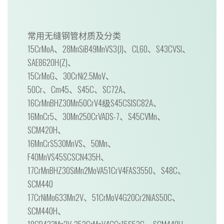
常用无缝钢管材质及分类
15CrMoA、28MnSiB49MnVS3(J)、CL60、S43CVSl、
SAE8620H(Z)、
15CrMoG、30CrNi2.5MoV、
50Cr、Cm45、S45C、SC72A、
16CrMnBHZ30Mn50CrV4级S45CSlSC82A、
16MnCr5、30Mn250CrVADS-7、S45CVMn、
SCM420H、
16MnCrS530MnVS、50Mn、
F40MnVS45SCSCN435H、
17CrMnBHZ30SiMn2MoVA51CrV4FAS3550、S48C、
SCM440
17CrNiMo633Mn2V、51CrMoV4G20Cr2NiAS50C、
SCM440H、