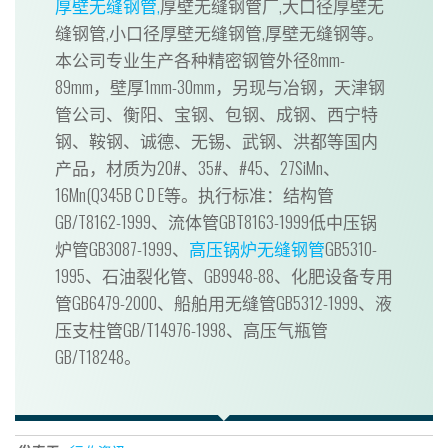
厚壁无缝钢管,
厚壁无缝钢管厂,大口径厚壁无
缝钢管,小口径厚壁无缝钢管,厚壁无缝钢等。
本公司专业生产各种精密钢管外径8mm-
89mm，壁厚1mm-30mm，另现与冶钢，天津钢
管公司、衡阳、宝钢、包钢、成钢、西宁特
钢、鞍钢、诚德、无锡、武钢、洪都等国内
产品，材质为20#、35#、#45、27SiMn、
16Mn(Q345B C D E等。执行标准：结构管
GB/T8162-1999、流体管GBT8163-1999低中压锅
炉管GB3087-1999、
高压锅炉无缝钢管
GB5310-
1995、石油裂化管、GB9948-88、化肥设备专用
管GB6479-2000、船舶用无缝管GB5312-1999、液
压支柱管GB/T14976-1998、高压气瓶管
GB/T18248。