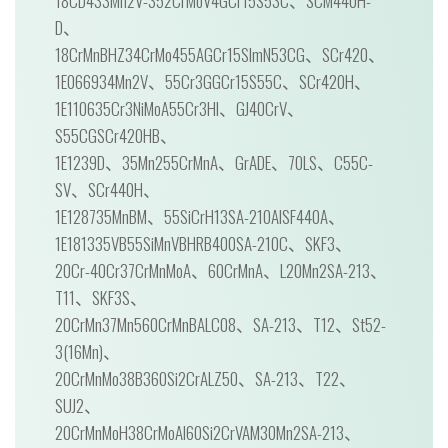
18CD433Mn2V-352CrMoV4GCr15S53C、SCM440H-
D、
18CrMnBHZ34CrMo455AGCr15SImN53CG、SCr420、
1E066934Mn2V、55Cr3GGCr15S55C、SCr420H、
1E110635Cr3NiMoA55Cr3Hl、GJ40CrV、
S55CGSCr420HB、
1E1239D、35Mn255CrMnA、GrADE、70LS、C55C-
SV、SCr440H、
1E128735MnBM、55SiCrH13SA-210AlSF440A、
1E181335VB55SiMnVBHRB400SA-210C、SKF3、
20Cr-40Cr37CrMnMoA、60CrMnA、L20Mn2SA-213、
T11、SKF3S、
20CrMn37Mn560CrMnBALC08、SA-213、T12、St52-
3(16Mn)、
20CrMnMo38B360Si2CrALZ50、SA-213、T22、
SUJ2、
20CrMnMoH38CrMoAl60Si2CrVAM30Mn2SA-213、