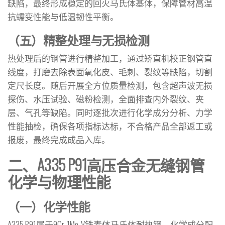
缺陷，最终形成稳定的回火马氏体基体，保障管材高温
抗蠕变性能与低温韧性平衡。
（五）精整处理与无损检测
热处理后的钢管进行精整加工，通过矫直机校正钢管直
线度，打磨去除表面氧化皮、毛刺、裂纹等缺陷，切割
定尺长度。随后开展全方位质量检测，包含超声波无损
探伤、水压试验、磁粉检测，全面排查内外裂纹、夹
层、气孔等缺陷。同时逐批次进行化学成分分析、力学
性能抽检，确保各项指标达标，不合格产品全部返工或
报废，最终完成成品入库。
二、A335 P91高压合金无缝钢管
化学与物理性能
（一）化学性能
A335 P91属于9Cr-1Mo-V铁素体马氏体耐热钢，化学成分配