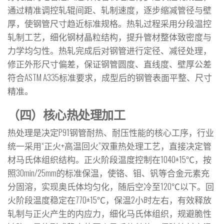
通过精准调控轧辊间距、轧制速度，逐步缩减管径与壁
厚，使钢管尺寸趋近标准规格。热轧过程采用分段温控
轧制工艺，细化钢材晶粒结构，提升管材整体致密度与
力学均匀性。热轧完成后对钢管进行定径、减径处理，
修正外形尺寸偏差，保证钢管圆度、直线度、壁厚公差
符合ASTM A335标准要求，成型后的钢管表面平整、尺寸
精准。
（四）核心热处理加工
热处理是决定P91钢管耐热、耐压性能的核心工序，行业
统一采用“正火+高温回火”双重热处理工艺，直接决定管
材马氏体组织结构。正火阶段温度控制在1040±15℃，按
照30min/25mm的标准保温，使铬、钼、钒等合金元素充
分固溶，实现奥氏体均匀化，随后空冷至120℃以下。回
火阶段温度稳定在770±15℃，保温2小时左右，有效释放
轧制与正火产生的内应力，细化马氏体组织，规避脆性