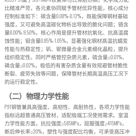
比精准严苛，各元素协同赋予管材优异性能，核心成分
控制标准如下：碳含量0.08%-0.12%，既能保障钢材基础
强度，又可避免高温碳化物析出导致的脆化问题；铬含
量8.00%-9.50%，核心作用是提升管材抗氧化、抗高温腐
蚀性能；钼含量0.85%-1.05%，显著强化钢材高温抗蠕变
性能与热稳定性；钒、铌微量合金元素细化晶粒，提升
组织稳定性。同时严格管控杂质元素，硫含量≤0.01%、
磷含量≤0.02%，极低的有害杂质含量有效规避管材脆性
断裂、疲劳失效等问题，保障管材长期高温高压工况下
的运行稳定性。
（二）物理力学性能
P91钢管兼具高强度、高韧性、高耐热性，各项力学性能
指标远超普通高压管材，适配极端工况使用需求。室温
力学性能方面，抗拉强度≥585MPa，屈服强度≥415MPa，
断后伸长率≥20%，塑性与强度配比均衡，可承受高压冲