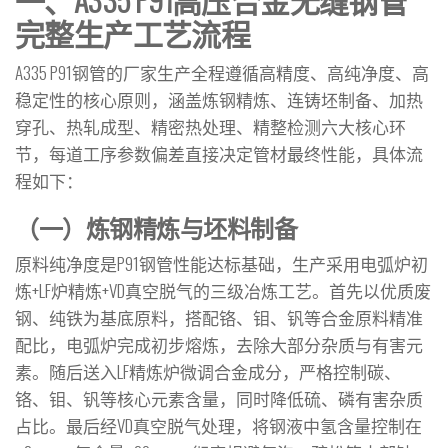
完整生产工艺流程
A335 P91钢管的厂家生产全程遵循高精度、高纯净度、高
稳定性的核心原则，涵盖炼钢精炼、连铸坯制备、加热
穿孔、热轧成型、精密热处理、精整检测六大核心环
节，每道工序参数偏差直接决定管材最终性能，具体流
程如下：
（一）炼钢精炼与坯料制备
原料纯净度是P91钢管性能达标基础，生产采用电弧炉初
炼+LF炉精炼+VD真空脱气的三级冶炼工艺。首先以优质废
钢、纯铁为基底原料，搭配铬、钼、钒等合金原料精准
配比，电弧炉完成初步熔炼，去除大部分杂质与有害元
素。随后送入LF精炼炉微调合金成分，严格控制碳、
铬、钼、钒等核心元素含量，同时降低硫、磷有害杂质
占比。最后经VD真空脱气处理，将钢液中氢含量控制在