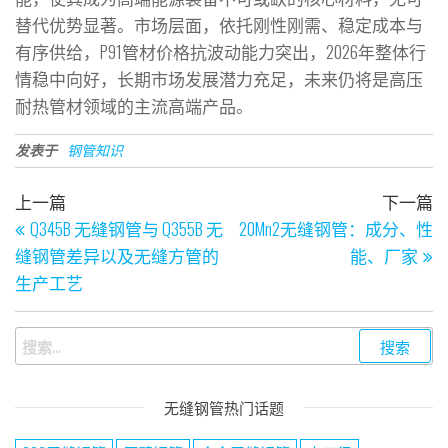
替代优势显著。市场层面，依托刚性刚需、稳定成本与
有序供给，P91管材价格抗波动能力突出，2026年整体行
情稳中向好，长期市场发展潜力充足，未来仍将是高压
耐热管材领域的主流高端产品。
发表于
钢管知识
上一篇文章
上一篇
下一篇
文章导航
Q345B 无缝钢管与 Q355B 无
20Mn2无缝钢管：成分、性
缝钢管差异以及无缝方管的
能、厂家
生产工艺
搜索：
无缝钢管热门话题