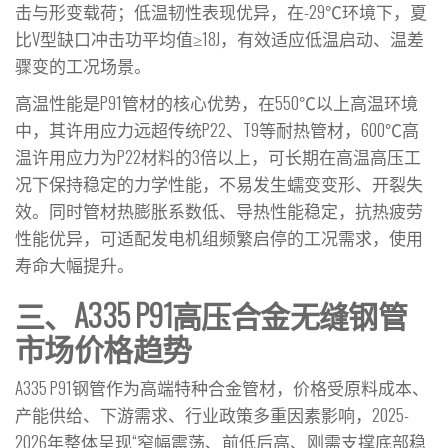
击与形变载荷；低温韧性表现优异，在-29℃环境下，夏
比V型缺口冲击功平均值≥18J，有效适应低温启动、温差
骤变的工况场景。
高温性能是P91管材的核心优势，在550℃以上高温环境
中，其许用应力远超传统P22、T9等耐热管材，600℃高
温许用应力为P22材料的3倍以上，可长期在高温高压工
况下保持稳定的力学性能，不易发生蠕变变形、开裂失
效。同时管材热膨胀系数低、导热性能稳定，抗热疲劳
性能优异，可适配发电机组频繁启停的工况需求，使用
寿命大幅提升。
三、A335 P91高压合金无缝钢管
市场价格趋势
A335 P91钢管作为高端特种合金管材，价格受原料成本、
产能供给、下游需求、行业政策多重因素影响，2025-
2026年整体呈现“窄幅震荡、前低后高、刚需支撑底部稳