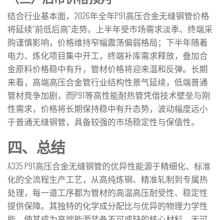
结合行业基本面，2026年全年P91高压合金无缝钢管价格
将延续“前低后高”走势。上半年受市场需求淡季、终端采
购谨慎影响，价格维持窄幅震荡偏弱格局；下半年随着
电力、炼化项目集中开工，终端补库需求释放，叠加合
金原料价格稳中有升，管材价格将迎来温和反弹。长期
来看，高端高压合金管行业结构性景气延续，低端普通
管材竞争加剧，而P91等高性能耐热管凭借技术壁垒与刚
性需求，价格将长期保持稳中有升态势，波动幅度远小
于普通无缝钢管，具备较强的市场稳定性与保值性。
四、总结
A335 P91高压合金无缝钢管的优异性能源于精细化、标准
化的全流程生产工艺，从高纯炼钢、精准轧制到专属热
处理，每一道工序都为管材的高温高压耐受性、稳定性
提供保障。其独特的化学成分配比与优异的物理力学性
能，使其成为高端能源装备不可或缺的核心材料，无可