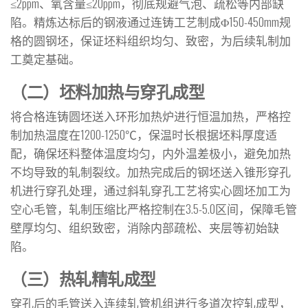
≤2ppm、氧含量≤20ppm，彻底规避气泡、疏松等内部缺
陷。精炼达标后的钢液通过连铸工艺制成Φ150-450mm规
格的圆钢坯，保证坯料组织均匀、致密，为后续轧制加
工奠定基础。
（二）坯料加热与穿孔成型
将合格连铸圆坯送入环形加热炉进行恒温加热，严格控
制加热温度在1200-1250℃，保温时长根据坯料厚度适
配，确保坯料整体温度均匀，内外温差极小，避免加热
不均导致的轧制裂纹。加热完成后的钢坯送入锥形穿孔
机进行穿孔处理，通过斜轧穿孔工艺将实心圆坯加工为
空心毛管，轧制压缩比严格控制在3.5-5.0区间，保障毛管
壁厚均匀、组织致密，消除内部疏松、夹层等初始缺
陷。
（三）热轧精轧成型
穿孔后的毛管送入连续轧管机组进行多道次控轧成型，