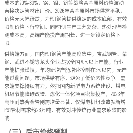
成本的70%-80%，铬、钼、钒等战略合金原料价格波动
直接决定管材出厂价。2026年合金原料市场供需平稳，
价格无大幅涨跌，为P91钢管提供稳定的成本底部，有效
限制价格下行空间。同时P91生产工艺复杂、热处理与检
测成本高，高端产能投产周期长，进一步锁定价格下
限。
供给端方面，国内P91钢管产能高度集中，宝武钢管、攀
钢、武进不锈等龙头企业占据全国70%以上产能，行业
产能扩张谨慎，年均新增产能增速控制在3%以内，无产
能过剩问题，市场供给有序，避免了低价恶性竞争。需
求端支撑持续有力，依托国内新型电力系统建设、煤电
机组节能降碳改造、炼化一体化项目密集投产，2026年
高压耐热合金管刚需增量显著，仅煤电机组改造就新增
P91管材需求约28万吨，有效对冲传统行业需求疲软的影
响。
（三）后市价格预判