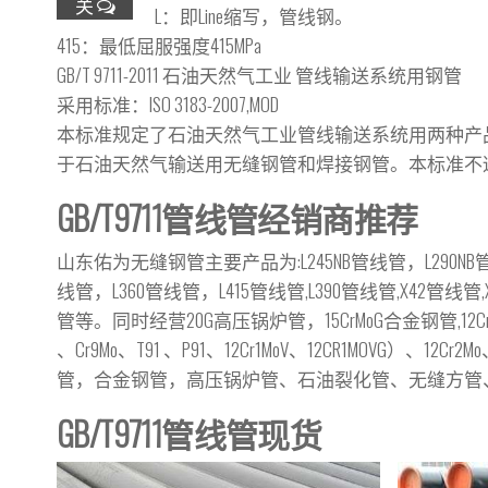
关
L：即Line缩写，管线钢。
415：最低屈服强度415MPa
GB/T 9711-2011 石油天然气工业 管线输送系统用钢管
采用标准：ISO 3183-2007,MOD
本标准规定了石油天然气工业管线输送系统用两种产品规
于石油天然气输送用无缝钢管和焊接钢管。本标准不
GB/T9711管线管经销商推荐
山东佑为无缝钢管主要产品为:L245NB管线管，L290NB管线
线管，L360管线管，L415管线管,L390管线管,X42管线管,
管等。同时经营20G高压锅炉管，15CrMoG合金钢管,12Cr1MoVG，
、Cr9Mo、T91 、P91、12Cr1MoV、12CR1MOVG）、
管，合金钢管，高压锅炉管、石油裂化管、无缝方管
GB/T9711管线管现货