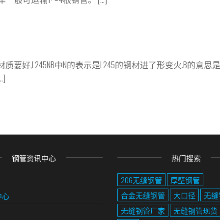
5材质要好,L245NB中N的表示是L245的钢材进了形变火.B的意思
]
钢管资讯中心
热门搜索
20G无缝钢管
厚壁钢管
合金无缝钢管
大口径
无缝
中心
无缝钢管厂家
无缝钢管现货