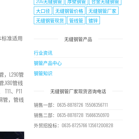
20G无缝钢管
厚壁钢管
合金无缝钢管
大口径
无缝钢管价格
无缝钢管厂家
无缝钢管现货
管线管
镀锌
本标准适用
无缝钢管产品
行业资讯
钢管产品中心
钢管知识
管，L290管
管,X80管线
T11、P11
无缝钢管厂家现货咨询电话
种无缝钢管，管线
销售一部：0635-8878726 15506356711
销售二部：0635-8878728 15666350970
外贸招投标：0635-8725766 13561200828