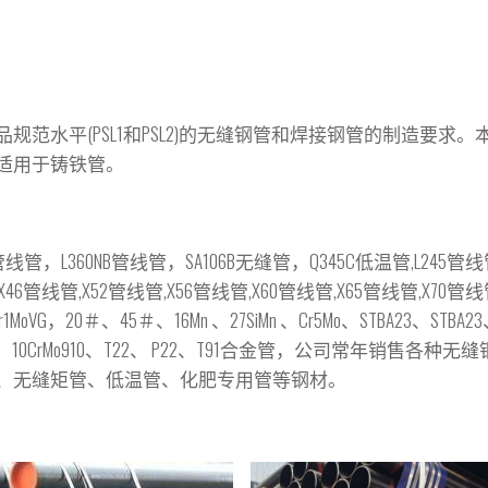
范水平(PSL1和PSL2)的无缝钢管和焊接钢管的制造要求。
适用于铸铁管。
管，L360NB管线管，SA106B无缝管，Q345C低温管,L245管线
X46管线管,X52管线管,X56管线管,X60管线管,X65管线管,X70管线
20＃、45＃、16Mn 、27SiMn 、Cr5Mo、STBA23、STBA23、 
12Cr2Mo、10CrMo910、T22、 P22、T91合金管，公司常年销售各
、无缝矩管、低温管、化肥专用管等钢材。