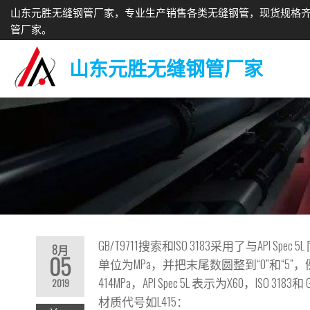
山东元胜无缝钢管厂家，专业生产销售各类无缝钢管，现货规格
管厂家。
山东元胜无缝钢管厂家
GB/T9711搜索和ISO 3183采用了与AP
8月
05
单位为MPa，并把末尾数圆整到“0”和“5”
414MPa，API Spec 5L 表示为X60，ISO 3183和 G
2019
材质代号如L415：