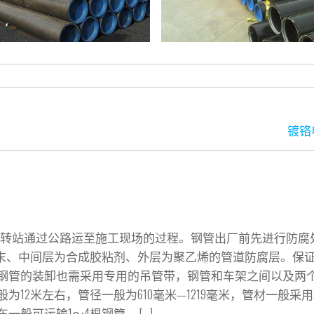
镀铬
：
车中转站通过公路运至施工现场的过程。钢管出厂前先进行防腐
粉末、中间层为合成胶粘剂、外层为聚乙烯的管道防腐层。保
钢管的装卸也需采用专用的吊管带，钢管和车架之间以及两
米左右，管径一般为610毫米—1219毫米，管材一般采用X7
般可运输1～4根钢管。 […]