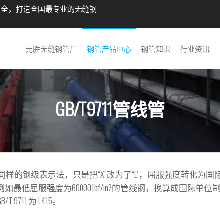
齐全，打造全国最专业的无缝钢
元胜无缝钢管厂
钢管产品中心
钢管知识
行业资讯
GB/T9711管线管
I Spec 5L 同样的钢级表示法，只是把“X”改为了“L”，屈服强度转化
，例如最低屈服强度为600001bf/in2的管线钢，换算成国际单位
B/T 9711 为 L415。