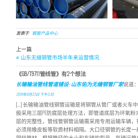
发表于
钢管产品中心
上一篇文章
上一篇
文章导航
山东无缝钢管市场半年来运营情况
《GB/T9711管线管》有2个想法
长输输油管线管道铺设- 山东佑为无缝钢管厂家
说道
2019年8月23日 下午3:30
[…] 长输输油管线钢管运输是将钢管从管厂或者火
般采用三层PE防腐层处理方法，即管道底层为环氧
层的完整性，管线管钢管运输需采用专用运输车辆，
必须用橡皮板等软质材料相隔。大口径钢管的长度一般为12
钢级管材，根据管径的大小和车辆的型号，每辆运管车一