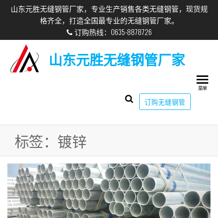
山东元胜无缝钢管厂家，专业生产销售各类无缝钢管，现货规
格齐全，打造全国最专业的无缝钢管厂家。
订购热线：0635-8878726
山东元胜无缝钢管厂家
菜单
订购无缝钢管
标签：镀锌