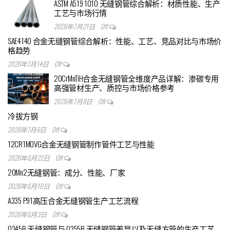
ASTM A519 1010 无缝钢管综合解析：材质性能、生产
工艺与市场行情
2026年7月21日
Off
SAE4140 合金无缝钢管综合解析：性能、工艺、竞品对比与市场价
格趋势
2026年7月14日
Off
20CrMnTiH合金无缝钢管全维度产品详解：渗碳专用
高强管材生产、质控与市场价格参考
2026年7月8日
Off
冷拔方钢
2026年7月6日
Off
12CR1MOVG合金无缝钢管制作管件工艺与性能
2026年6月22日
Off
20Mn2无缝钢管：成分、性能、厂家
2026年6月10日
Off
A335 P91高压合金无缝钢管生产工艺流程
2026年6月3日
Off
Q345B 无缝钢管与 Q355B 无缝钢管差异以及无缝方管的生产工艺