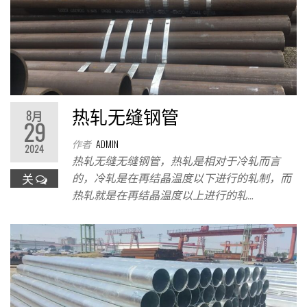
热轧无缝钢管
8月
29
作者
ADMIN
2024
热轧无缝无缝钢管，热轧是相对于冷轧而言
的，冷轧是在再结晶温度以下进行的轧制，而
关
热轧就是在再结晶温度以上进行的轧…