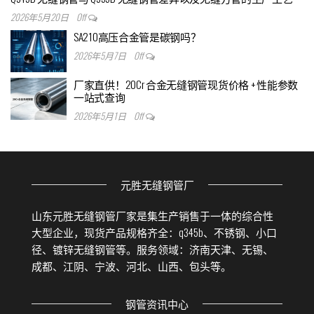
2026年5月20日
Off
SA210高压合金管是碳钢吗？
2026年5月7日
Off
厂家直供！20Cr 合金无缝钢管现货价格 + 性能参数
一站式查询
2026年5月1日
Off
元胜无缝钢管厂
山东元胜无缝钢管厂家是集生产销售于一体的综合性
大型企业，现货产品规格齐全：q345b、不锈钢、小口
径、镀锌无缝钢管等。服务领域：济南天津、无锡、
成都、江阴、宁波、河北、山西、包头等。
钢管资讯中心