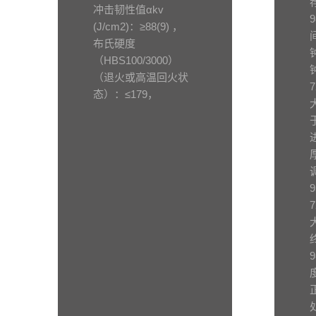
冲击韧性值αkv
(J/cm2)：≥88(9) ，
布氏硬度
（HBS100/3000）
（退火或高温回火状
态）：≤179，