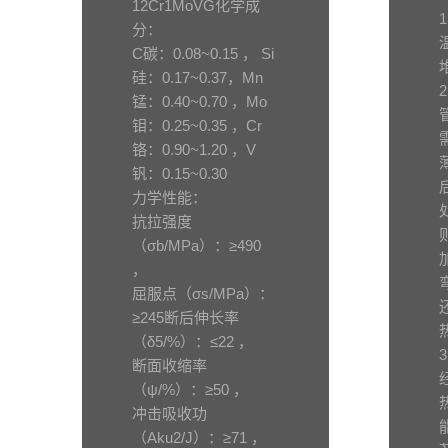
12Cr1MoVG化学成
分：
C碳：0.08~0.15 ， Si
硅：0.17~0.37，Mn
锰：0.40~0.70 ，Mo
钼：0.25~0.35 ，Cr
铬：0.90~1.20 ，V
钒：0.15~0.30
力学性能：
抗拉强度
（σb/MPa）：≥490
，
屈服点（σs/MPa）：
≥245断后伸长率
（δ5/%）：≤22 ，
断面收缩率
（ψ/%）：≥50 ，
冲击吸收功
（Aku2/J）：≥71 ，