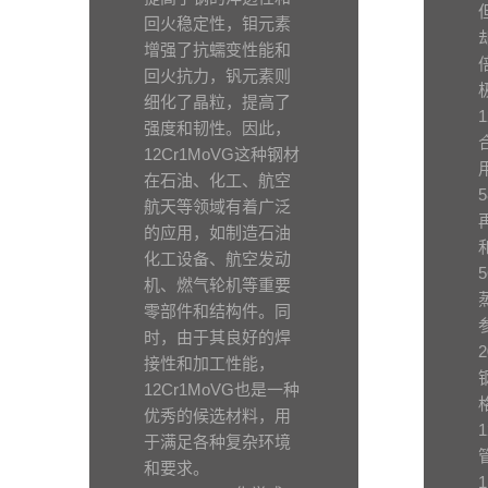
回火稳定性，钼元素
增强了抗蠕变性能和
回火抗力，钒元素则
细化了晶粒，提高了
强度和韧性。因此，
12Cr1MoVG这种钢材
在石油、化工、航空
航天等领域有着广泛
的应用，如制造石油
化工设备、航空发动
机、燃气轮机等重要
零部件和结构件。同
时，由于其良好的焊
接性和加工性能，
12Cr1MoVG也是一种
优秀的候选材料，用
于满足各种复杂环境
和要求。