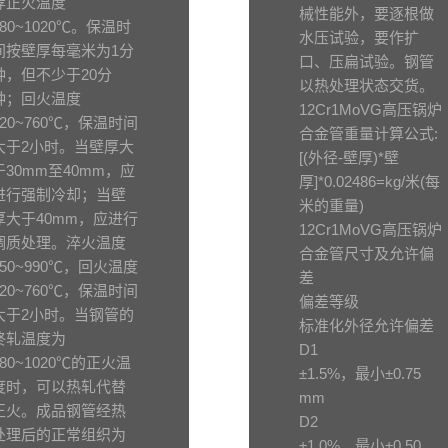
荐正火温度
械性能外，要逐根做
980~1020℃。保温时
水压试验，要作扩
间按壁厚每毫米为1分
口、压扁试验。钢管
钟，但不少于20分
以热处理状态交货。
钟；回火温度
12Cr1MoVG高压锅炉
720~760℃，保温时间
合金管重量计算公式:
大于2小时。当壁厚大
[(外径-壁厚)*壁
于30mm至40mm，应
厚]*0.02486=kg/米(每
进行强制冷却；当壁
米的重量)
厚大于40mm，应进行
12Cr1MoVG高压锅炉
调质处理。淬火温度
合金管尺寸及允许偏
950~990℃，回火温度
差
720~760℃，保温时间
偏差等级
大于2小时。当钢管的
标准化外径允许偏差
终轧温度为
D1
980~1020℃的正火温
±1.5%，最小±0.75
度时，可以热轧代替
mm
正火。成品钢管经热
D2
处理后的正常组织为
±1.0%。最小±0.50