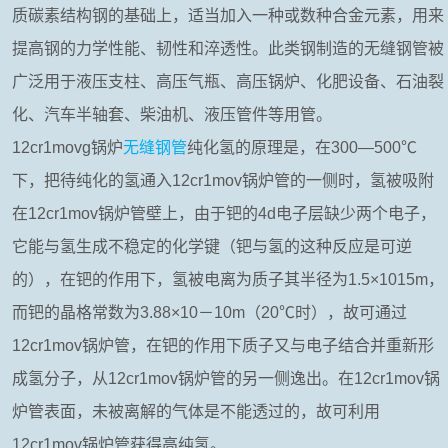
质碳素结构钢的基础上，适当加入一种或数种合金元素，用来
提高钢的力学性能、韧性和淬透性。此类钢制造的无缝钢管被
广泛用于液压支柱、高压气瓶、高压锅炉、化肥设备、石油裂
化、汽车半轴套、柴油机、液压管件等用管。
12cr1movg锅炉
无缝钢管
纯化氢的原理是，在300—500℃
下，把待纯化的氢通入12cr1mov锅炉管的一侧时，氢被吸附
在12cr1mov锅炉管壁上，由于钯的4d电子层缺少两个电子，
它能与氢生成不稳定的化学键（钯与氢的这种反应是可逆
的），在钯的作用下，氢被电离为质子其半径为1.5×1015m，
而钯的晶格常数为3.88×10－10m（20℃时），故可通过
12cr1mov锅炉管，在钯的作用下质子又与电子结合并重新形
成氢分子，从12cr1mov锅炉管的另一侧逸出。在12cr1mov锅
炉管表面，未被离解的气体是不能透过的，故可利用
12cr1mov锅炉管获得高纯氢。