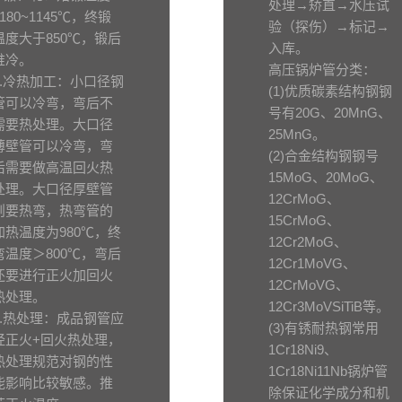
处理→矫直→水压试
1180~1145℃，终锻
验（探伤）→标记→
温度大于850℃，锻后
入库。
堆冷。
高压锅炉管分类：
2.冷热加工：小口径钢
(1)优质碳素结构钢钢
管可以冷弯，弯后不
号有20G、20MnG、
需要热处理。大口径
25MnG。
薄壁管可以冷弯，弯
(2)合金结构钢钢号
后需要做高温回火热
15MoG、20MoG、
处理。大口径厚壁管
12CrMoG、
则要热弯，热弯管的
15CrMoG、
加热温度为980℃，终
12Cr2MoG、
弯温度＞800℃，弯后
12Cr1MoVG、
还要进行正火加回火
12CrMoVG、
热处理。
12Cr3MoVSiTiB等。
3.热处理：成品钢管应
(3)有锈耐热钢常用
经正火+回火热处理，
1Cr18Ni9、
热处理规范对钢的性
1Cr18Ni11Nb锅炉管
能影响比较敏感。推
除保证化学成分和机