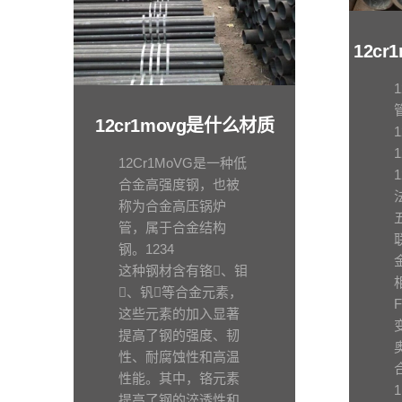
12c
12cr1movg是什么材质
12Cr1MoVG是一种低
合金高强度钢，也被
称为合金高压锅炉
管，属于合金结构
钢。1234
这种钢材含有铬、钼
、钒等合金元素，
这些元素的加入显著
提高了钢的强度、韧
性、耐腐蚀性和高温
性能。其中，铬元素
提高了钢的淬透性和