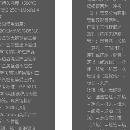
但持久强度（580℃）
缝钢管两种。冷拔
却是2.25Cr-1Mo的1.4
（轧）管又分为圆形
倍。
管和异形管两种。
极限使用温度：
厂家工艺流程概述
12Cr1MoVG/GB5310
热轧（挤压无缝钢
合金钢无缝钢管主要
管）：圆管坯→加热
用于金属壁温不超过
→穿孔→三辊斜轧、
580℃的锅炉过热器，
连轧或挤压→脱管→
再热器等受热面管系
定径（或减径）→冷
和金属壁温不超过
却→坯管→矫直→水
565℃的锅炉集箱和主
压试验（或探伤）→
蒸汽管道等受压件。
标记→入库。
参考标准：GB 5310-
冷拔（轧）无缝钢
2008高压锅炉用无缝
管：圆圆管坯→加热
钢管。现货销售价
→穿孔→打头→退火
格：9600元/吨
→酸洗→涂油（镀
12cr1movg高压合金
铜）→多道次冷拔
管工艺性能
（冷轧）→坯管→热
1.锻、轧：始锻温度