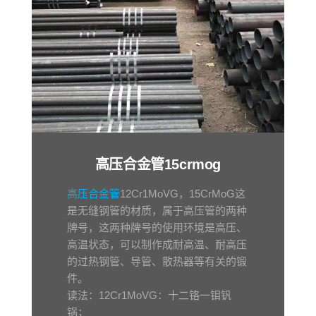
高压合金管15crmog
高压合金管
12Cr1MoVG，15CrMoG这
是无缝钢管的材质，属于高压管的两种
牌号，这两种牌号的使用环境是高压、
高温状态，可以制作成耐高温、耐高压
的过热钢管、导管、散热器等有关的锻
件。
读法：12Cr1MoVG：十二铬一钼钒
锅；