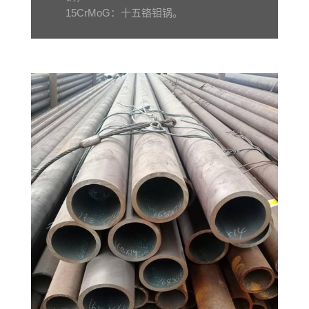
15CrMoG：十五铬钼锅。