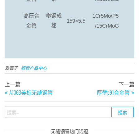
高压合
攀钢成
1Cr5Mo/P5
159×5.5
金管
都
/15CrMoG
发表于
钢管产品中心
上一篇
下一篇
A106B美标无缝钢管
厚壁p91合金管
无缝钢管热门话题